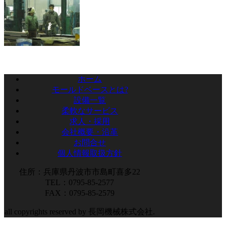
ホーム
モールドベースとは?
設備一覧
柔軟なサービス
求人・採用
会社概要・沿革
お問合せ
個人情報取扱方針
住所：兵庫県丹波市市島町喜多22
TEL：0795-85-2577
FAX：0795-85-2579
all copyrights reserved by 長岡機械株式会社.